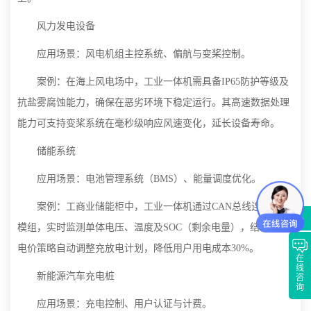
风力发电设备
应用场景：风电机组主控系统、偏航与变桨控制。
案例：在海上风电场中，工业一体机需具备IP65防护等级及
抗盐雾腐蚀能力，确保在恶劣环境下稳定运行。其高速数据处理
能力可支持变桨系统在毫秒级响应风速变化，延长设备寿命。
储能系统
应用场景：电池管理系统（BMS）、能量调度优化。
案例：工商业储能柜中，工业一体机通过CAN总线连接电池
模组，实时监测单体电压、温度及SOC（剩余电量），结合峰谷
电价策略自动调整充放电计划，降低用户用电成本30%。
在
线
新能源汽车充电桩
咨
询
应用场景：充电控制、用户认证与计费。