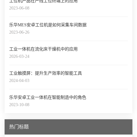
工位机产品在产线工位终端上的应用
2023-06-08
乐华MES安卓工位机是如何采集车间数据
2023-06-26
工业一体机在流化床干燥机中的应用
2026-03-24
工业触摸屏：提升生产效率的智能工具
2024-04-03
乐华安卓工业一体机在智能制造中的角色
2023-10-08
热门标题