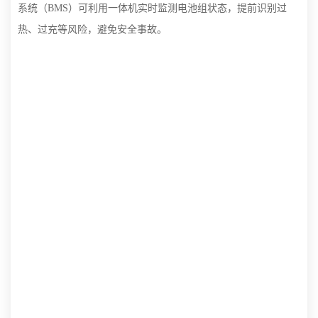
系统（BMS）可利用一体机实时监测电池组状态，提前识别过
热、过充等风险，避免安全事故。