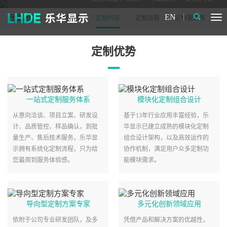
EN
行业定制
定制优势
定制内容
定制流程
定制需求表
定制优势
一站式定制服务体系
模块化定制组合设计
从意向洽谈、项目立案、研发设
基于13年行业应用丰富经验，乐
计、品质管控、样品确认，到批
华显示已建立成熟的模块化定制
量生产、售后技术服务，乐华显
组合设计架构，以及高效运作的
示拥有系统化定制流程，只为给
协作机制，满足用户众多定制功
您最周到服务体验感。
能模块需求。
导向型定制方案专家
多元化创新领域应用
依附于公司专业研发团队，及多
凭借产品和解决方案的优越性，