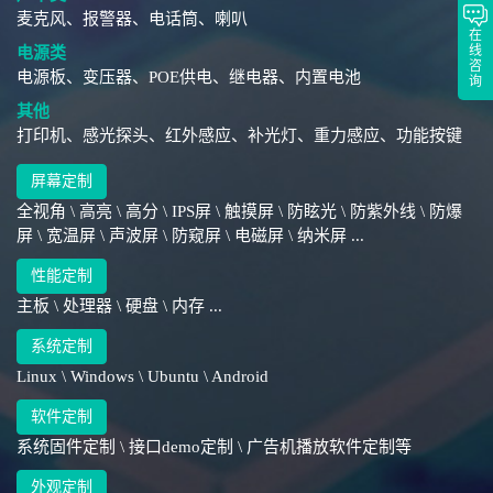
麦克风、报警器、电话筒、喇叭
在
线
电源类
咨
电源板、变压器、POE供电、继电器、内置电池
询
其他
打印机、感光探头、红外感应、补光灯、重力感应、功能按键
屏幕定制
全视角 \ 高亮 \ 高分 \ IPS屏 \ 触摸屏 \ 防眩光 \ 防紫外线 \ 防爆
屏 \ 宽温屏 \ 声波屏 \ 防窥屏 \ 电磁屏 \ 纳米屏 ...
性能定制
主板 \ 处理器 \ 硬盘 \ 内存 ...
系统定制
Linux \ Windows \ Ubuntu \ Android
软件定制
系统固件定制 \ 接口demo定制 \ 广告机播放软件定制等
外观定制