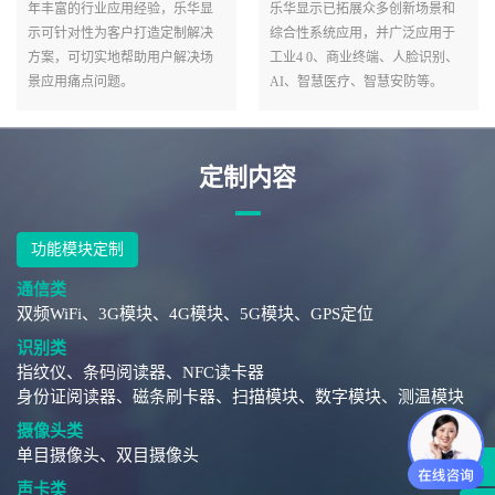
年丰富的行业应用经验，乐华显
乐华显示已拓展众多创新场景和
示可针对性为客户打造定制解决
综合性系统应用，并广泛应用于
方案，可切实地帮助用户解决场
工业4 0、商业终端、人脸识别、
景应用痛点问题。
AI、智慧医疗、智慧安防等。
定制内容
功能模块定制
通信类
双频WiFi、3G模块、4G模块、5G模块、GPS定位
识别类
指纹仪、条码阅读器、NFC读卡器
身份证阅读器、磁条刷卡器、扫描模块、数字模块、测温模块
摄像头类
单目摄像头、双目摄像头
声卡类