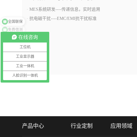
· MES系统研发----传递信息，实时追溯
全国联保
· 抗电磁干扰----EMC/EMI抗干扰标准
免费借测
了解更多
在线咨询
工位机
工业显示器
工业一体机
人脸识别一体机
产品中心
行业定制
应用领域