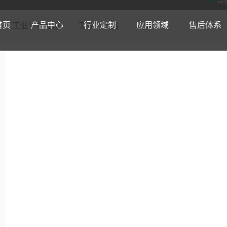
当
首页
产品中心
行业定制
应用领域
售后体系
工业平板电脑
工业显示器
其他
安卓工位机
定制优势
智慧工业
售后政策
产品动态
公司介绍
工业安卓一体机
定制内容
智慧城市
常见问题
公司动态
公司实力
工业平板电
定制流程
智慧医疗
安装指导
行业动态
公司资质
读卡款ARM工位机
工业自动化
公司简介
内嵌式A款安卓一体机
智慧教育
研发实力
全国产工业触
自助设备
企业荣誉
扫码款ARM工位机
智能机器人
企业文化
外嵌式A款安卓一体机
智慧商业
生产实力
外嵌式工控一
治疗设备
资质认证
开放式ARM一体机
智能物联网
发展历程
内嵌式工业安卓一体机
智慧交通
品质管控
壁挂式工业触
诊断设备
集成款安卓工位机
工业智能设备
合作伙伴
强固型安卓一体机
智慧安防
内嵌式工业电
护理设备
经典款安卓工位机
超薄A款安卓一体机
内嵌式工业一
读卡款安卓工位机
嵌入式工业安卓一体机
嵌入式工业平
扫码款安卓工位机
通用型工业安卓一体机
通用型工业平
壁挂式A款安卓一体机
强固型工业平
嵌入式I工业平
科技型I工业平
读卡款X86工位