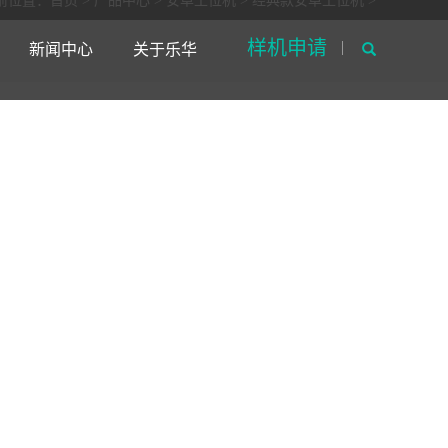
前位置：
首页
>
产品中心
>
安卓工位机
>
经典款安卓工位机
>
样机申请
新闻中心
关于乐华
脑
工业显示器
定制需求表
资料下载
人才招聘
其他
售后寄修
联系我们
摸一体机
外嵌式A款工业显示器
工控机
体机
内嵌式A款工业显示器
工业主板
摸一体机
壁挂式A款工业显示器
人脸识别测温一体机
脑一体机
内嵌式工业显示器
体机
嵌入式工业显示器
板电脑
通用型工业显示器
板电脑
强固型工业显示器
板电脑
外嵌式高亮工业显示器
板电脑
板电脑
机