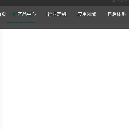
当前位置
首页
产品中心
行业定制
应用领域
售后体系
工业平板电脑
工业显示器
其他
安卓工位机
定制优势
智慧工业
售后政策
产品动态
公司介绍
工业安卓一体机
定制内容
智慧城市
常见问题
公司动态
公司实力
工业平板电
定制流程
智慧医疗
安装指导
行业动态
公司资质
读卡款ARM工位机
工业自动化
公司简介
内嵌式A款安卓一体机
智慧教育
研发实力
全国产工业触
自助设备
企业荣誉
扫码款ARM工位机
智能机器人
企业文化
外嵌式A款安卓一体机
智慧商业
生产实力
外嵌式工控一
治疗设备
资质认证
开放式ARM一体机
智能物联网
发展历程
内嵌式工业安卓一体机
智慧交通
品质管控
壁挂式工业触
诊断设备
集成款安卓工位机
工业智能设备
合作伙伴
强固型安卓一体机
智慧安防
内嵌式工业电
护理设备
经典款安卓工位机
超薄A款安卓一体机
内嵌式工业一
读卡款安卓工位机
嵌入式工业安卓一体机
嵌入式工业平
扫码款安卓工位机
通用型工业安卓一体机
通用型工业平
壁挂式A款安卓一体机
强固型工业平
嵌入式I工业平
科技型I工业平
读卡款X86工位