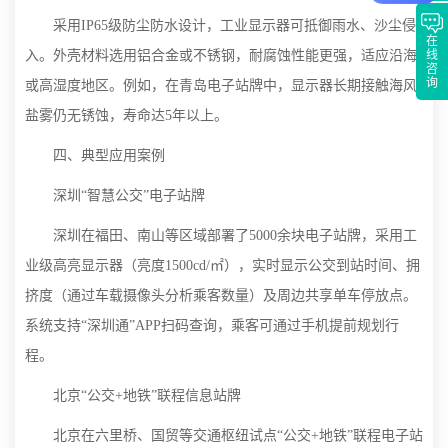
采用IP65级防尘防水设计，工业显示器可抵御雨水、沙尘侵
在
线
入。外壳材料选用铝合金或不锈钢，耐腐蚀性能更强，适应沿海
咨
询
或高湿度地区。例如，在青岛电子站牌中，显示器长期接触海风
盐雾仍无锈蚀，寿命达5年以上。
四、典型应用案例
深圳“智慧公交”电子站牌
深圳在福田、南山等区域部署了5000余块电子站牌，采用工
业级高亮显示器（亮度1500cd/㎡），实时显示公交到站时间、拥
挤度（通过车载摄像头分析乘客数量）及周边共享单车停放点。
系统支持“深圳通”APP扫码查询，乘客可通过手机提前规划行
程。
北京“公交+地铁”联程信息站牌
北京在六里桥、国贸等交通枢纽试点“公交+地铁”联程电子站