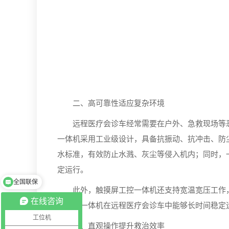
二、高可靠性适应复杂环境
远程医疗会诊车经常需要在户外、急救现场等恶
一体机采用工业级设计，具备抗振动、抗冲击、防尘
水标准，有效防止水溅、灰尘等侵入机内；同时，
定运行。
全国联保
此外，触摸屏工控一体机还支持宽温宽压工作，
在线咨询
计使得一体机在远程医疗会诊车中能够长时间稳定
工位机
三、直观操作提升救治效率