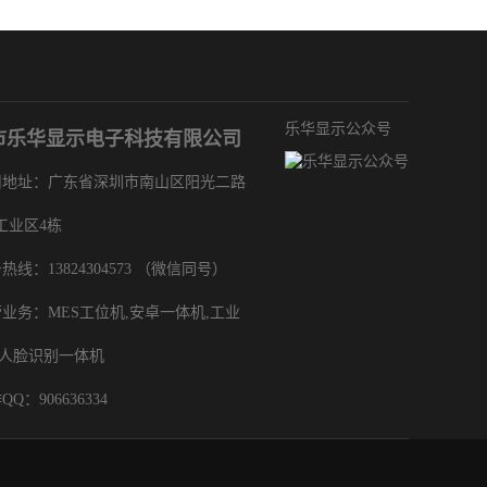
乐华显示公众号
市乐华显示电子科技有限公司
地址：广东省深圳市南山区阳光二路
工业区4栋
热线：13824304573 （微信同号）
业务：MES工位机,安卓一体机,工业
,人脸识别一体机
Q：906636334