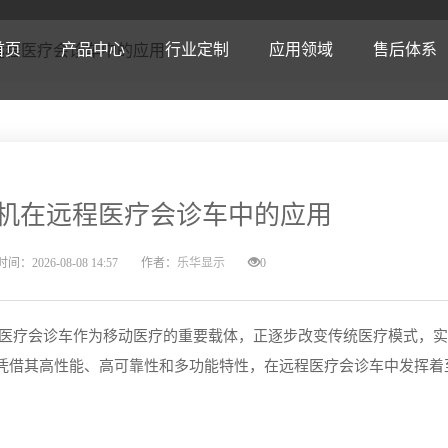
首页
产品中心
行业定制
应用领域
售后体系
远程医疗会诊车中的应用
安卓工位机
定制优势
智慧工业
售后政策
产品动态
公司介绍
工业安卓一体机
定制内容
智慧城市
常见问题
公司动态
公司实力
工业平板电
定制流程
智慧医疗
安装指导
行业动态
公司资质
读卡款ARM工位机
工业自动化
公司简介
内嵌式A款安卓一体机
智慧教育
研发实力
全国产工业触
自助设备
企业荣誉
扫码款ARM工位机
智能机器人
企业文化
外嵌式A款安卓一体机
智慧商业
生产实力
外嵌式工控一
治疗设备
资质认证
机在远程医疗会诊车中的应用
开放式ARM一体机
智能物联网
发展历程
内嵌式工业安卓一体机
智慧交通
品质管控
壁挂式工业触
诊断设备
集成款安卓工位机
工业智能设备
合作伙伴
强固型安卓一体机
智慧安防
内嵌式工业电
护理设备
间：2026-08-08 14:57
作者：
乐华显示
0
经典款安卓工位机
超薄A款安卓一体机
内嵌式工业一
读卡款安卓工位机
嵌入式工业安卓一体机
嵌入式工业平
扫码款安卓工位机
通用型工业安卓一体机
通用型工业平
医疗会诊车作为移动医疗的重要载体，正逐步改变传统医疗模式，实
壁挂式A款安卓一体机
强固型工业平
凭借其高性能、高可靠性和多功能特性，在远程医疗会诊车中发挥着
嵌入式I工业平
。
科技型I工业平
读卡款X86工位