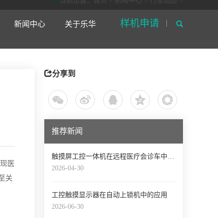
当前位置：
首页
>
新闻中心
>
行业动态
>
样机申请
新闻中心
关于乐华
脑
工业显示器
定制需求表
资料下载
人才招聘
其他
售后寄修
联系我们
分享到
摸一体机
外嵌式A款工业显示器
工控机
体机
内嵌式A款工业显示器
工业主板
摸一体机
壁挂式A款工业显示器
人脸识别测温一体机
脑一体机
内嵌式工业显示器
推荐新闻
体机
嵌入式工业显示器
板电脑
通用型工业显示器
触摸屏工控一体机在远程医疗会诊车中的应用
板电脑
强固型工业显示器
现医
2026-04-30
板电脑
外嵌式高亮工业显示器
至关
板电脑
工控触摸显示器在自动上锁机中的应用
板电脑
2026-06-30
机