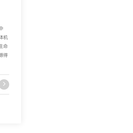
中
体机
生命
源得