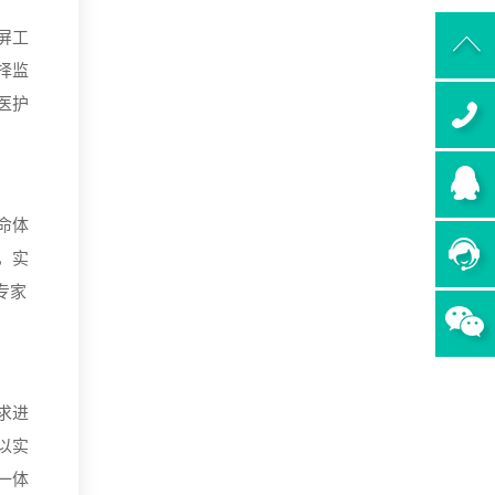
屏工
择监
医护
命体
，实
专家
求进
以实
一体