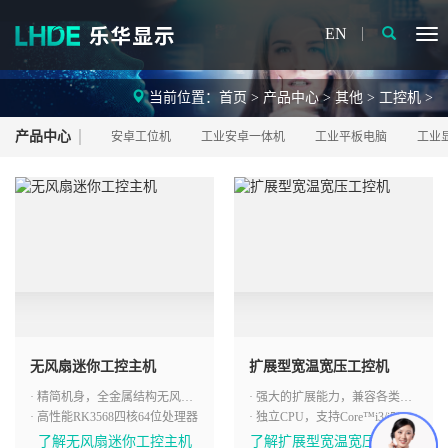
EN
当前位置：
首页
>
产品中心
>
其他
>
工控机
>
产品中心
安卓工位机
工业安卓一体机
工业平板电脑
工业
无风扇迷你工控主机
扩展型宽温宽压工控机
· 精简机身，全金属结构无风扇设计
· 强大的扩展能力，兼容各类扩展卡
· 高性能RK3568四核64位处理器
· 独立CPU，支持Core™i3/i5/i7/i9处
了解无风扇迷你工控主机
了解扩展型宽温宽压工控机